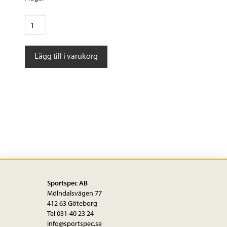
Shimano
ALIVIO
Växelreglage
Lägg till i varukorg
SL-
M3100-
2L
2-
delat
RAPIDFIRE
PLUS
MONO
Bygelband
mängd
Sportspec AB
Mölndalsvägen 77
412 63 Göteborg
Tel 031-40 23 24
info@sportspec.se