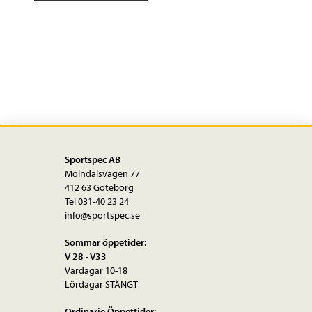
Växelreglage
SL-
M3000-
R
9-
delat
RAPIDFIRE
PLUS
Sportspec AB
Bygelband
Mölndalsvägen 77
mängd
412 63 Göteborg
Tel 031-40 23 24
info@sportspec.se
Sommar öppetider:
V 28 - V33
Vardagar 10-18
Lördagar STÄNGT
Ordinarie Öppettider: