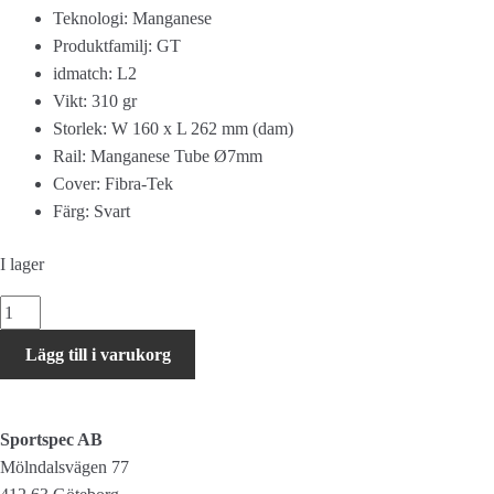
Teknologi: Manganese
Produktfamilj: GT
idmatch: L2
Vikt: 310 gr
Storlek: W 160 x L 262 mm (dam)
Rail: Manganese Tube Ø7mm
Cover: Fibra-Tek
Färg: Svart
I lager
SELLE
LADY
Lägg till i varukorg
GEL
TM
FLOW
Sportspec AB
L
Mölndalsvägen 77
mängd