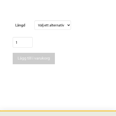
Längd
Salomon
Stance
102
Lägg till i varukorg
+
Salomon
warden
13
DEMO
mängd