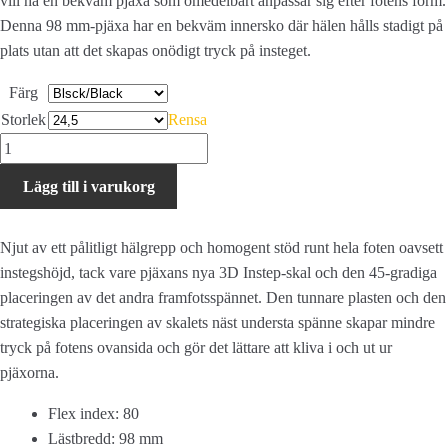
vill ha en bekväm pjäxa som omedelbart anpassar sig efter fotens form.
Denna 98 mm-pjäxa har en bekväm innersko där hälen hålls stadigt på
plats utan att det skapas onödigt tryck på insteget.
Färg
Storlek
Rensa
Salomon
S/PRO
Lägg till i varukorg
ALPHA
80
W
Njut av ett pålitligt hälgrepp och homogent stöd runt hela foten oavsett
GW
instegshöjd, tack vare pjäxans nya 3D Instep-skal och den 45-gradiga
mängd
placeringen av det andra framfotsspännet. Den tunnare plasten och den
strategiska placeringen av skalets näst understa spänne skapar mindre
tryck på fotens ovansida och gör det lättare att kliva i och ut ur
pjäxorna.
Flex index: 80
Lästbredd: 98 mm