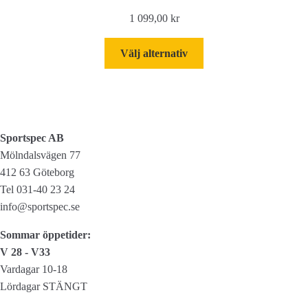
1 099,00
kr
Den
Välj alternativ
här
produkten
har
flera
varianter.
Sportspec AB
De
Mölndalsvägen 77
olika
412 63 Göteborg
alternativen
Tel 031-40 23 24
kan
info@sportspec.se
väljas
Sommar öppetider:
på
V 28 - V33
produktsidan
Vardagar 10-18
Lördagar STÄNGT