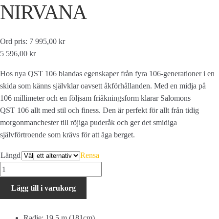
NIRVANA
Ord pris: 7 995,00 kr
5 596,00 kr
Hos nya QST 106 blandas egenskaper från fyra 106-generationer i en
skida som känns självklar oavsett åkförhållanden. Med en midja på
106 millimeter och en följsam friåkningsform klarar Salomons
QST 106 allt med stil och finess. Den är perfekt för allt från tidig
morgonmanchester till röjiga puderåk och ger det smidiga
självförtroende som krävs för att äga berget.
Längd
Rensa
Salomon
QST
Lägg till i varukorg
106
NIRVANA
mängd
Radie: 19.5 m (181cm)