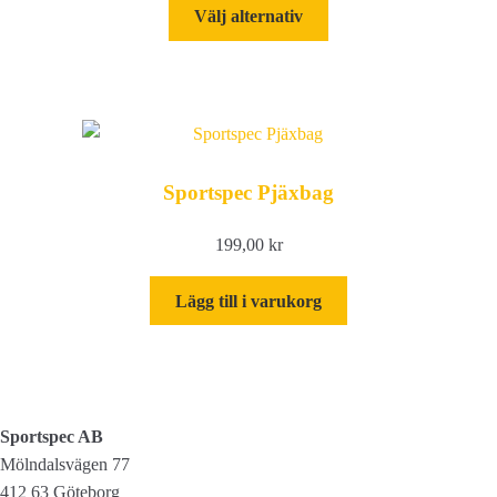
Den
Välj alternativ
här
produkten
har
flera
varianter.
De
Sportspec Pjäxbag
olika
alternativen
199,00
kr
kan
väljas
Lägg till i varukorg
på
produktsidan
Sportspec AB
Mölndalsvägen 77
412 63 Göteborg