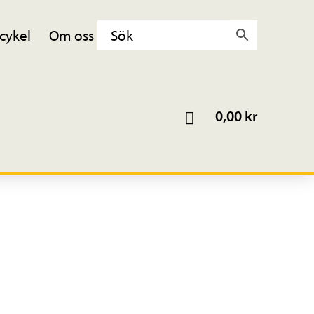
cykel
Om oss
0,00
kr