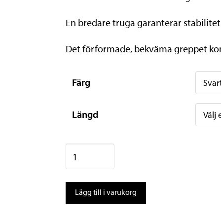
En bredare truga garanterar stabilite
Det förformade, bekväma greppet komb
Färg
Längd
Salomon
Hacker
mängd
Lägg till i varukorg