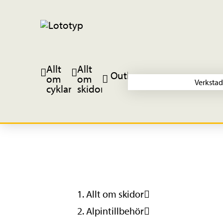
Allt
Allt
Outlet
om
om
Verkstad
cyklar
skidor
Allt om skidor
Alpintillbehör