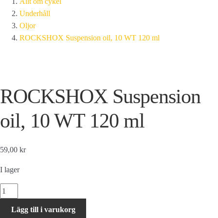
Allt om cykel
Underhåll
Oljor
ROCKSHOX Suspension oil, 10 WT 120 ml
ROCKSHOX Suspension
oil, 10 WT 120 ml
59,00 kr
I lager
ROCKSHOX
Suspension
Lägg till i varukorg
oil,