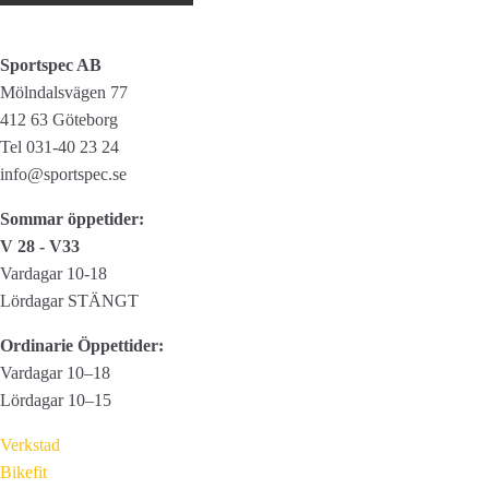
10
WT
Sportspec AB
120
Mölndalsvägen 77
ml
412 63 Göteborg
mängd
Tel 031-40 23 24
info@sportspec.se
Sommar öppetider:
V 28 - V33
Vardagar 10-18
Lördagar STÄNGT
Ordinarie Öppettider:
Vardagar 10–18
Lördagar 10–15
Verkstad
Bikefit