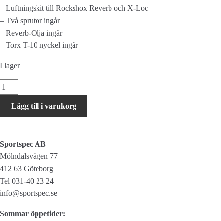
– Luftningskit till Rockshox Reverb och X-Loc
– Två sprutor ingår
– Reverb-Olja ingår
– Torx T-10 nyckel ingår
I lager
ROCKSHOX
Standard
Lägg till i varukorg
bleed
kit
mängd
Sportspec AB
Mölndalsvägen 77
412 63 Göteborg
Tel 031-40 23 24
info@sportspec.se
Sommar öppetider: