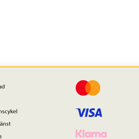
ad
nscykel
änst
s