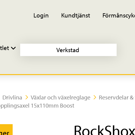
Login
Kundtjänst
Förmånscyk
tlet
Verkstad
Drivlina
Växlar och växelreglage
Reservdelar & 
opplingsaxel 15x110mm Boost
RockShox
ager