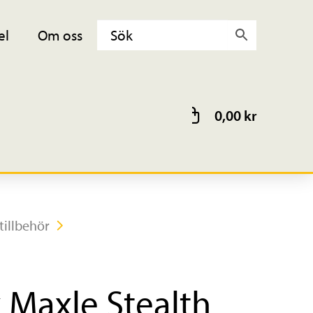
el
Om oss
0,00
kr
tillbehör
 Maxle Stealth