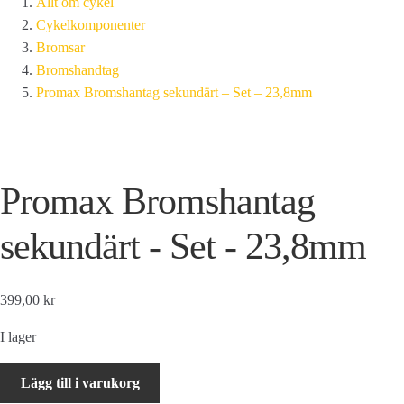
Allt om cykel
Cykelkomponenter
Bromsar
Bromshandtag
Promax Bromshantag sekundärt – Set – 23,8mm
Promax Bromshantag
sekundärt - Set - 23,8mm
399,00 kr
I lager
Promax
Lägg till i varukorg
Bromshantag