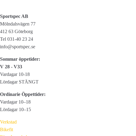
sekundärt
-
Sportspec AB
Set
Mölndalsvägen 77
-
412 63 Göteborg
23,8mm
Tel 031-40 23 24
mängd
info@sportspec.se
Sommar öppetider:
V 28 - V33
Vardagar 10-18
Lördagar STÄNGT
Ordinarie Öppettider:
Vardagar 10–18
Lördagar 10–15
Verkstad
Bikefit