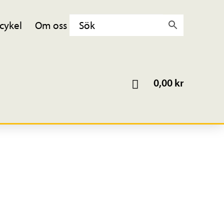
cykel
Om oss
0,00
kr