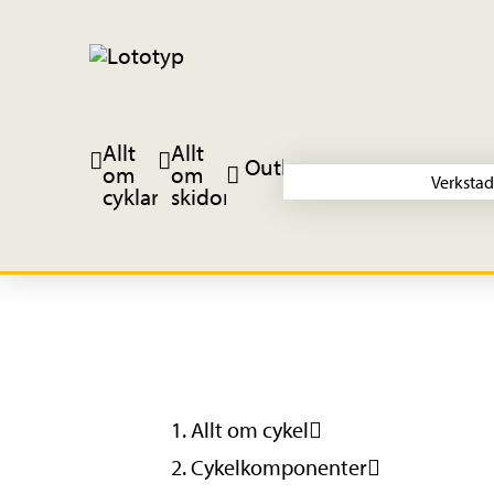
Allt
Allt
Outlet
om
om
Verkstad
cyklar
skidor
Allt om cykel
Cykelkomponenter