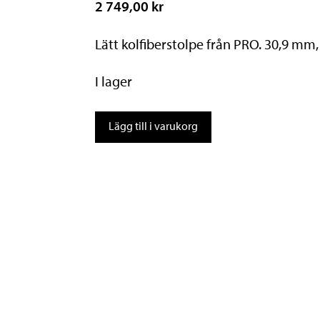
2 749,00 kr
Lätt kolfiberstolpe från PRO. 30,9 mm
I lager
PRO
Lägg till i varukorg
Tharsis
MTB
Seatpost
30,9mm
mängd