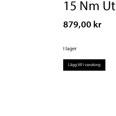
15 Nm Ut
879,00 kr
I lager
PRO
Lägg till i varukorg
Momentnyckel
2-
15
Nm
Utan
bitsar