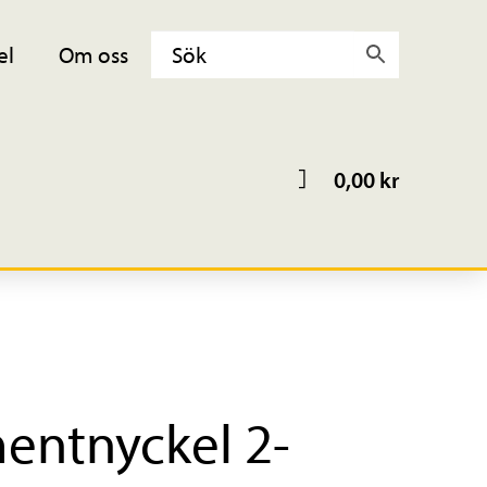
el
Om oss
0,00
kr
ntnyckel 2-