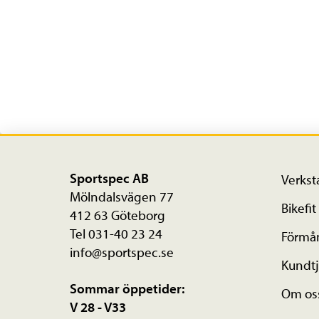
Sportspec AB
Verkst
Mölndalsvägen 77
Bikefit
412 63 Göteborg
Tel 031-40 23 24
Förmå
info@sportspec.se
Kundtj
Sommar öppetider:
Om os
V 28 - V33