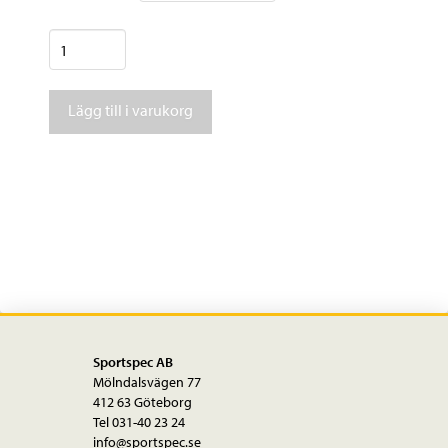
Pomoca
Climb
Pro
Lägg till i varukorg
S-
Glide
R2c
120Mm
mängd
Sportspec AB
Mölndalsvägen 77
412 63 Göteborg
Tel 031-40 23 24
info@sportspec.se