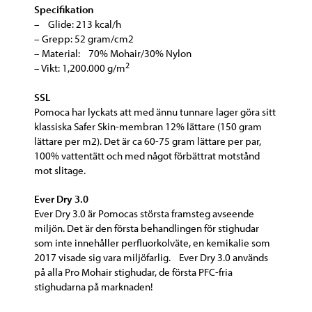
Specifikation
– Glide: 213 kcal/h
– Grepp: 52 gram/cm2
– Material: 70% Mohair/30% Nylon
2
– Vikt: 1,200.000 g/m
SSL
Pomoca har lyckats att med ännu tunnare lager göra sitt
klassiska Safer Skin-membran 12% lättare (150 gram
lättare per m2). Det är ca 60-75 gram lättare per par,
100% vattentätt och med något förbättrat motstånd
mot slitage.
Ever Dry 3.0
Ever Dry 3.0 är Pomocas största framsteg avseende
miljön. Det är den första behandlingen för stighudar
som inte innehåller perfluorkolväte, en kemikalie som
2017 visade sig vara miljöfarlig. Ever Dry 3.0 används
på alla Pro Mohair stighudar, de första PFC-fria
stighudarna på marknaden!