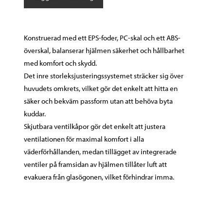
-
Hydrogen
White
Konstruerad med ett EPS-foder, PC-skal och ett ABS-
mängd
överskal, balanserar hjälmen säkerhet och hållbarhet
med komfort och skydd.
Det inre storleksjusteringssystemet sträcker sig över
huvudets omkrets, vilket gör det enkelt att hitta en
säker och bekväm passform utan att behöva byta
kuddar.
Skjutbara ventilkåpor gör det enkelt att justera
ventilationen för maximal komfort i alla
väderförhållanden, medan tillägget av integrerade
ventiler på framsidan av hjälmen tillåter luft att
evakuera från glasögonen, vilket förhindrar imma.