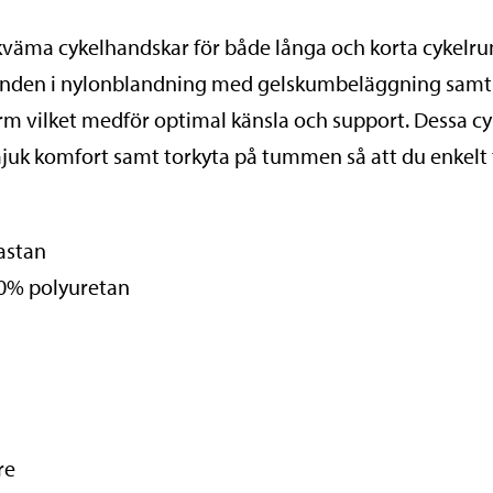
ekväma cykelhandskar för både långa och korta cykelru
anden i nylonblandning med gelskumbeläggning samt 
orm vilket medför optimal känsla och support. Dessa c
mjuk komfort samt torkyta på tummen så att du enkelt 
astan
40% polyuretan
re