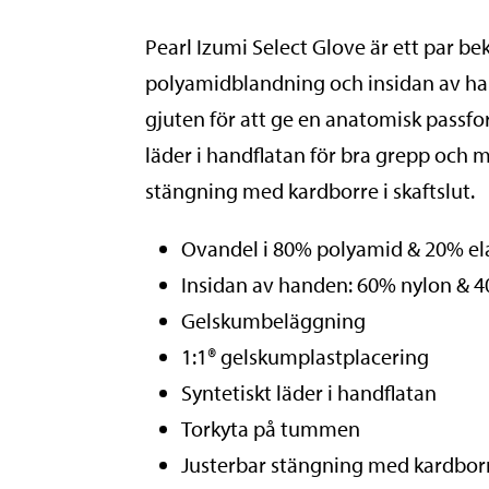
Pearl Izumi Select Glove är ett par b
polyamidblandning och insidan av h
gjuten för att ge en anatomisk passf
läder i handflatan för bra grepp och 
stängning med kardborre i skaftslut.
Ovandel i 80% polyamid & 20% el
Insidan av handen: 60% nylon & 
Gelskumbeläggning
1:1® gelskumplastplacering
Syntetiskt läder i handflatan
Torkyta på tummen
Justerbar stängning med kardbor