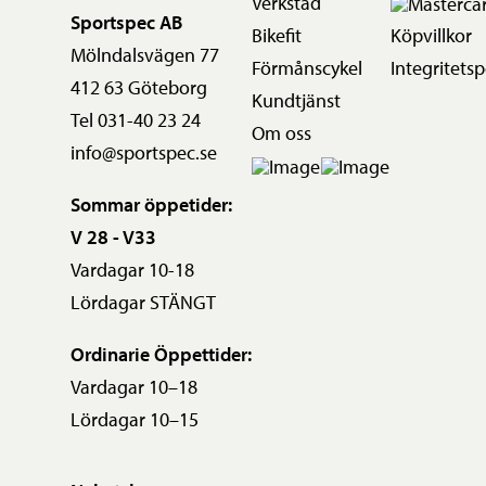
Verkstad
Sportspec AB
Bikefit
Köpvillkor
Mölndalsvägen 77
Förmånscykel
Integritetsp
412 63 Göteborg
Kundtjänst
Tel 031-40 23 24
Om oss
info@sportspec.se
Sommar öppetider:
V 28 - V33
Vardagar 10-18
Lördagar STÄNGT
Ordinarie Öppettider:
Vardagar 10–18
Lördagar 10–15