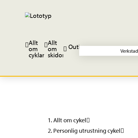
Allt
Allt
Outlet
om
om
Verkstad
cyklar
skidor
Allt om cykel
Personlig utrustning cykel