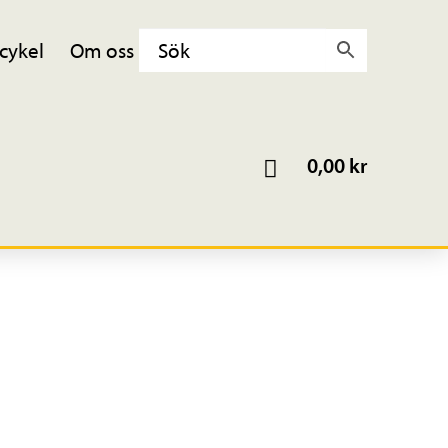
cykel
Om oss
0,00
kr