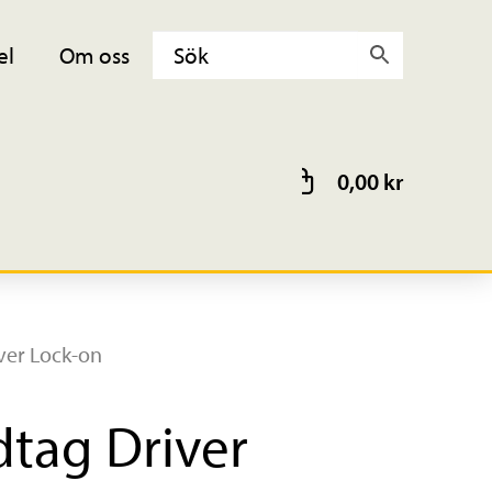
el
Om oss
0,00
kr
ver Lock-on
tag Driver