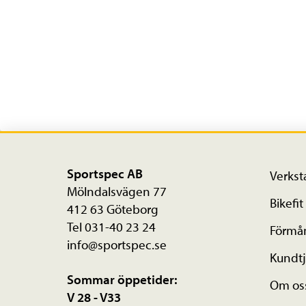
Sportspec AB
Verkst
Mölndalsvägen 77
Bikefit
412 63 Göteborg
Tel 031-40 23 24
Förmå
info@sportspec.se
Kundtj
Sommar öppetider:
Om os
V 28 - V33