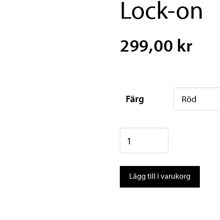
Lock-on
299,00 kr
Färg
OXC
Handtag
Driver
Lägg till i varukorg
Lock-
on
mängd