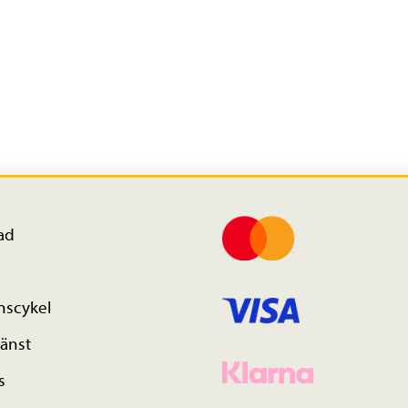
ad
nscykel
änst
s