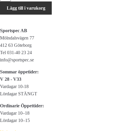
Handtag
Lägg till i varukorg
Driver
Lock-
on
Sportspec AB
mängd
Mölndalsvägen 77
412 63 Göteborg
Tel 031-40 23 24
info@sportspec.se
Sommar öppetider:
V 28 - V33
Vardagar 10-18
Lördagar STÄNGT
Ordinarie Öppettider:
Vardagar 10–18
Lördagar 10–15