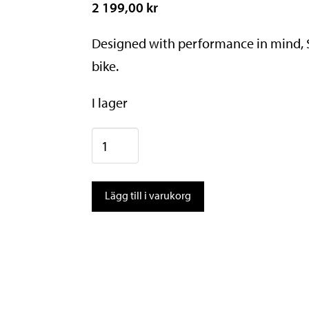
2 199,00 kr
Designed with performance in mind, Su
bike.
I lager
Oakley
Sutro
Prizm
Lägg till i varukorg
Road
Matte
Olive
mängd