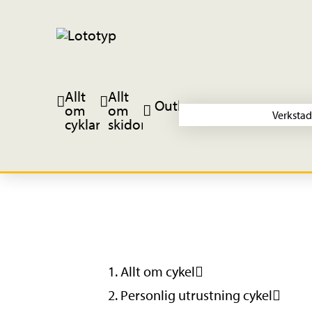
Allt
Allt
Outlet
om
om
Verkstad
cyklar
skidor
Allt om cykel
Personlig utrustning cykel