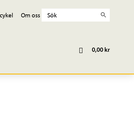
cykel
Om oss
0,00
kr