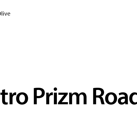
live
tro Prizm Roa