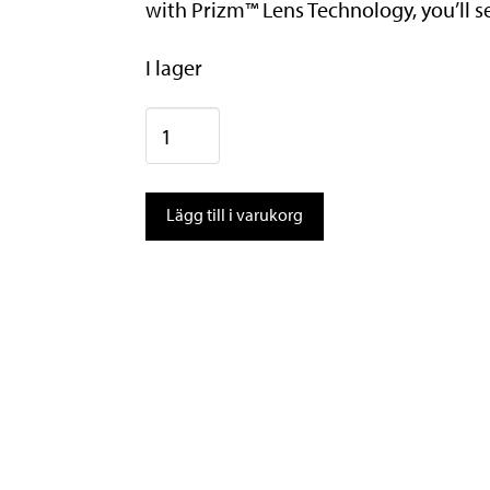
with Prizm™ Lens Technology, you’ll see 
I lager
Oakley
SPHAERA
Prizm
Lägg till i varukorg
Road
mängd