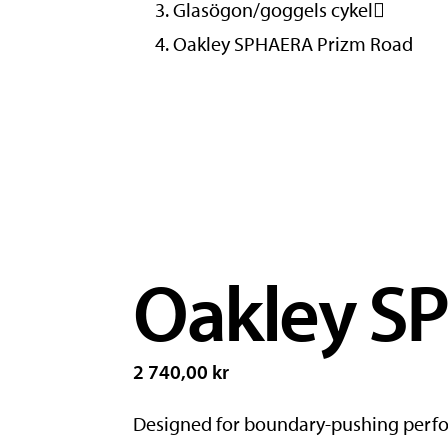
Glasögon/goggels cykel
Oakley SPHAERA Prizm Road
Oakley S
2 740,00 kr
Designed for boundary-pushing perform