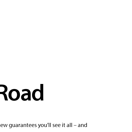
 Road
w guarantees you’ll see it all – and