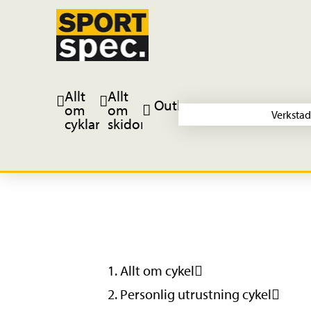
Allt
Allt
Outlet
om
om
Verkstad
cyklar
skidor
Allt om cykel
Personlig utrustning cykel