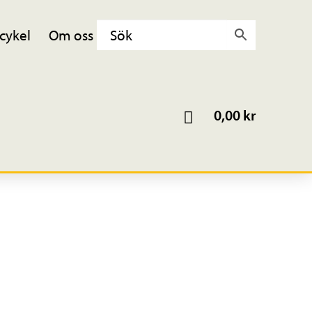
cykel
Om oss
0,00
kr