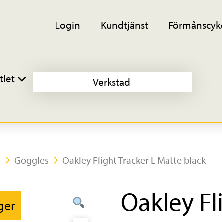
Login
Kundtjänst
Förmånscyk
tlet
Verkstad
g
Goggles
Oakley Flight Tracker L Matte black
Oakley Fl
ager