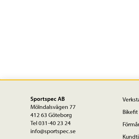
Sportspec AB
Verkst
Mölndalsvägen 77
Bikefit
412 63 Göteborg
Tel 031-40 23 24
Förmå
info@sportspec.se
Kundtj