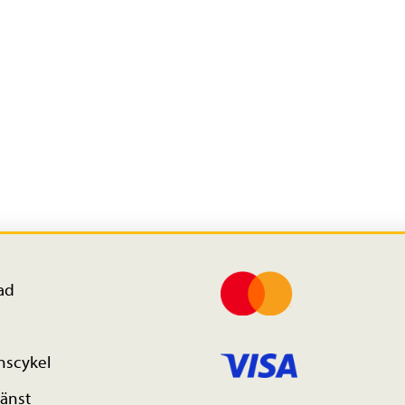
ad
nscykel
änst