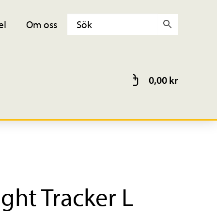
el
Om oss
0,00
kr
ight Tracker L