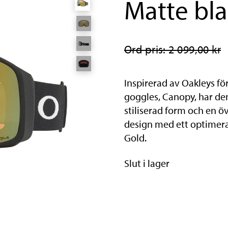
Matte bl
Ord pris: 2 099,00 kr
Inspirerad av Oakleys f
goggles, Canopy, har den 
stiliserad form och en ö
design med ett optimerat 
Gold.
Slut i lager