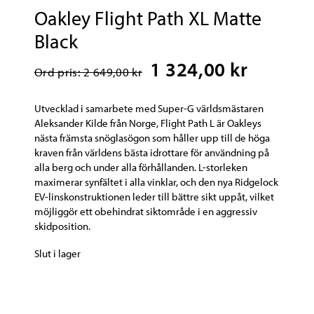
Oakley Flight Path XL Matte
Black
1 324,00 kr
Ord pris: 2 649,00 kr
Utvecklad i samarbete med Super-G världsmästaren
Aleksander Kilde från Norge, Flight Path L är Oakleys
nästa främsta snöglasögon som håller upp till de höga
kraven från världens bästa idrottare för användning på
alla berg och under alla förhållanden. L-storleken
maximerar synfältet i alla vinklar, och den nya Ridgelock
EV-linskonstruktionen leder till bättre sikt uppåt, vilket
möjliggör ett obehindrat siktområde i en aggressiv
skidposition.
Slut i lager