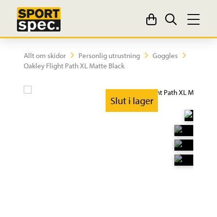
Allt om skidor
Personlig utrustning
Goggles
Oakley Flight Path XL Matte Black
Slut i lager