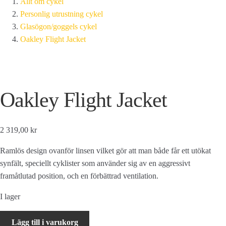
Allt om cykel
Personlig utrustning cykel
Glasögon/goggels cykel
Oakley Flight Jacket
Oakley Flight Jacket
2 319,00 kr
Ramlös design ovanför linsen vilket gör att man både får ett utökat
synfält, speciellt cyklister som använder sig av en aggressivt
framåtlutad position, och en förbättrad ventilation.
I lager
Oakley
Lägg till i varukorg