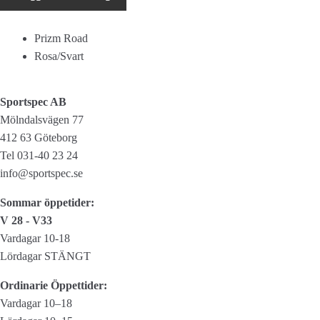
Flight
Jacket
Prizm Road
mängd
Rosa/Svart
Sportspec AB
Mölndalsvägen 77
412 63 Göteborg
Tel 031-40 23 24
info@sportspec.se
Sommar öppetider:
V 28 - V33
Vardagar 10-18
Lördagar STÄNGT
Ordinarie Öppettider:
Vardagar 10–18