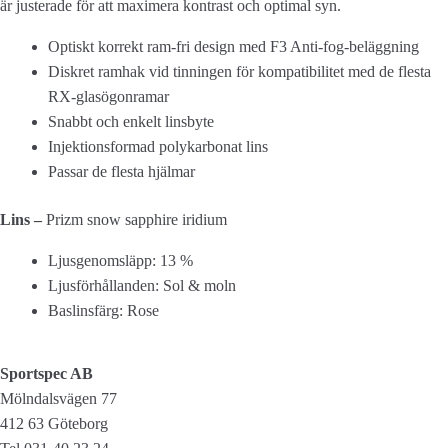
är justerade för att maximera kontrast och optimal syn.
iridium
mängd
Optiskt korrekt ram-fri design med F3 Anti-fog-beläggning
Diskret ramhak vid tinningen för kompatibilitet med de flesta
RX-glasögonramar
Snabbt och enkelt linsbyte
Injektionsformad polykarbonat lins
Passar de flesta hjälmar
Lins –
Prizm snow sapphire iridium
Ljusgenomsläpp: 13 %
Ljusförhållanden: Sol & moln
Baslinsfärg: Rose
Sportspec AB
Mölndalsvägen 77
412 63 Göteborg