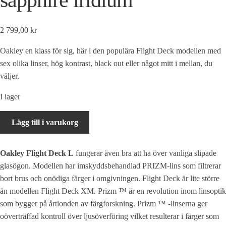
2 799,00 kr
Oakley en klass för sig, här i den populära Flight Deck modellen med
sex olika linser, hög kontrast, black out eller något mitt i mellan, du
väljer.
I lager
Oakley
Lägg till i varukorg
Flight
Deck
Oakley Flight Deck L
fungerar även bra att ha över vanliga slipade
L
glasögon. Modellen har imskyddsbehandlad PRIZM-lins som filtrerar
Poseidon
bort brus och onödiga färger i omgivningen. Flight Deck är lite större
-
än modellen Flight Deck XM.
Prizm ™ är en revolution inom linsoptik
Prizm
som bygger på årtionden av färgforskning. Prizm ™ -linserna ger
snow
oöverträffad kontroll över ljusöverföring vilket resulterar i färger som
sapphire