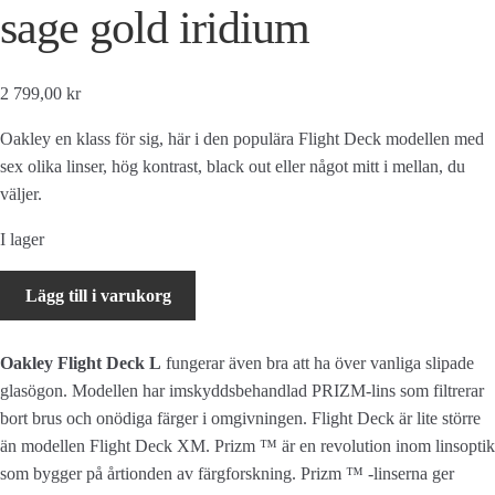
sage gold iridium
2 799,00 kr
Oakley en klass för sig, här i den populära Flight Deck modellen med
sex olika linser, hög kontrast, black out eller något mitt i mellan, du
väljer.
I lager
Oakley
Lägg till i varukorg
Flight
Deck
Oakley Flight Deck L
fungerar även bra att ha över vanliga slipade
L
glasögon. Modellen har imskyddsbehandlad PRIZM-lins som filtrerar
-
bort brus och onödiga färger i omgivningen. Flight Deck är lite större
Matte
än modellen Flight Deck XM.
Prizm ™ är en revolution inom linsoptik
Black
som bygger på årtionden av färgforskning. Prizm ™ -linserna ger
strap