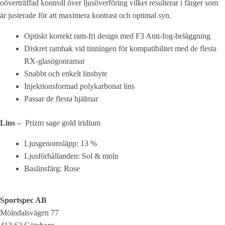
oöverträffad kontroll över ljusöverföring vilket resulterar i färger som
/
är justerade för att maximera kontrast och optimal syn.
Prizm
sage
Optiskt korrekt ram-fri design med F3 Anti-fog-beläggning
gold
Diskret ramhak vid tinningen för kompatibilitet med de flesta
iridium
RX-glasögonramar
mängd
Snabbt och enkelt linsbyte
Injektionsformad polykarbonat lins
Passar de flesta hjälmar
Lins –
Prizm sage gold iridium
Ljusgenomsläpp: 13 %
Ljusförhållanden: Sol & moln
Baslinsfärg: Rose
Sportspec AB
Mölndalsvägen 77