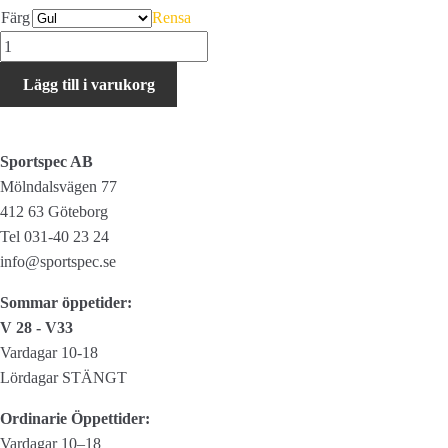
Färg
Rensa
Oakley
Encoder
Lägg till i varukorg
mängd
Sportspec AB
Mölndalsvägen 77
412 63 Göteborg
Tel 031-40 23 24
info@sportspec.se
Sommar öppetider:
V 28 - V33
Vardagar 10-18
Lördagar STÄNGT
Ordinarie Öppettider:
Vardagar 10–18