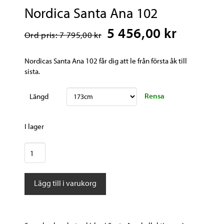
Nordica Santa Ana 102
5 456,00 kr
Ord pris: 7 795,00 kr
Nordicas Santa Ana 102 får dig att le från första åk till
sista.
Rensa
Längd
I lager
Nordica
Santa
Ana
Lägg till i varukorg
102
mängd