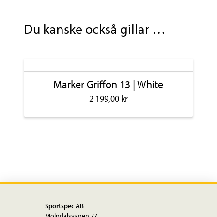
Du kanske också gillar …
Marker Griffon 13 | White
2 199,00
kr
Den
här
produkten
har
flera
varianter.
De
olika
Sportspec AB
Mölndalsvägen 77
alternativen