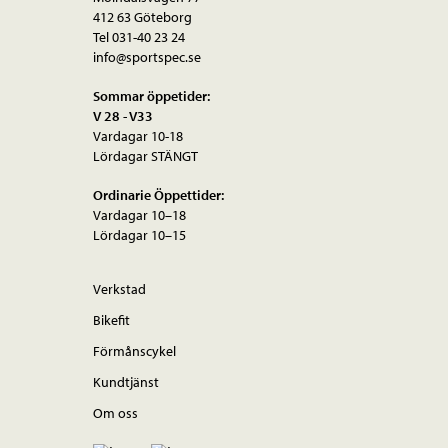
412 63 Göteborg
kan
Tel 031-40 23 24
väljas
info@sportspec.se
på
Sommar öppetider:
produktsidan
V 28 - V33
Vardagar 10-18
Lördagar STÄNGT
Ordinarie Öppettider:
Vardagar 10–18
Lördagar 10–15
Verkstad
Bikefit
Förmånscykel
Kundtjänst
Om oss