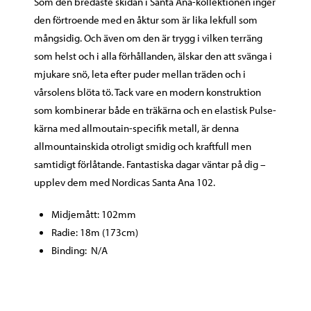
Som den bredaste skidan i Santa Ana-kollektionen inger
den förtroende med en åktur som är lika lekfull som
mångsidig. Och även om den är trygg i vilken terräng
som helst och i alla förhållanden, älskar den att svänga i
mjukare snö, leta efter puder mellan träden och i
vårsolens blöta tö. Tack vare en modern konstruktion
som kombinerar både en träkärna och en elastisk Pulse-
kärna med allmoutain-specifik metall, är denna
allmountainskida otroligt smidig och kraftfull men
samtidigt förlåtande. Fantastiska dagar väntar på dig –
upplev dem med Nordicas Santa Ana 102.
Midjemått: 102mm
Radie: 18m (173cm)
Binding: N/A