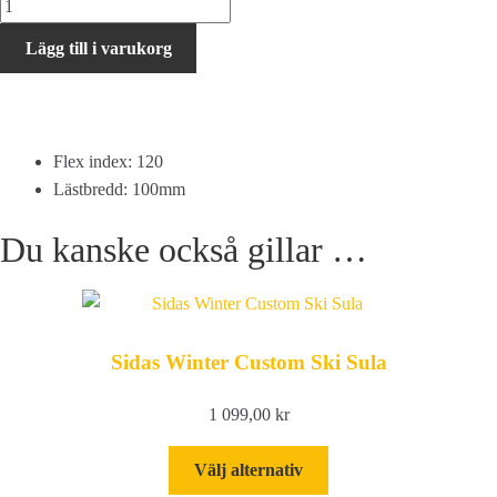
Nordica
SPEEDMACHINE
Lägg till i varukorg
3
BOA
120
GW
Flex index: 120
mängd
Lästbredd: 100mm
Du kanske också gillar …
Sidas Winter Custom Ski Sula
1 099,00
kr
Den
Välj alternativ
här