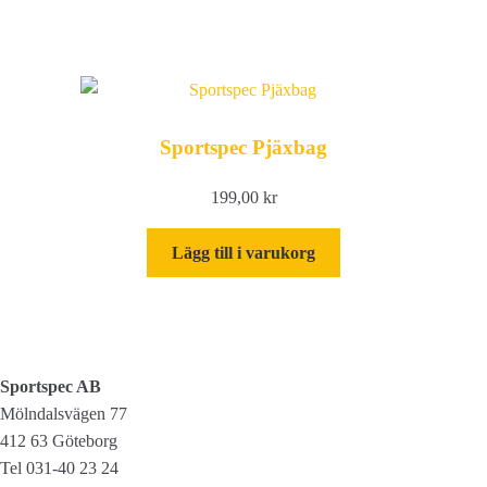
produkten
har
flera
varianter.
De
Sportspec Pjäxbag
olika
alternativen
199,00
kr
kan
väljas
Lägg till i varukorg
på
produktsidan
Sportspec AB
Mölndalsvägen 77
412 63 Göteborg
Tel 031-40 23 24