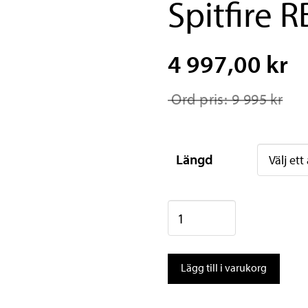
Spitfire 
4 997,00 kr
Ord pris: 9 995 kr
Längd
Nordica
Dobermann
Spitfire
Lägg till i varukorg
RB76
mängd