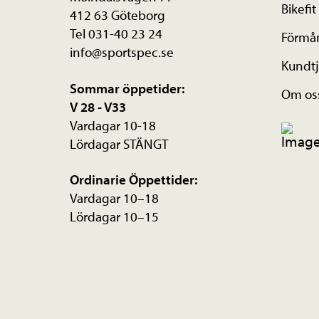
Bikefit
kan
412 63 Göteborg
Tel 031-40 23 24
väljas
Förmå
info@sportspec.se
på
Kundtj
produktsidan
Sommar öppetider:
Om os
V 28 - V33
Vardagar 10-18
Lördagar STÄNGT
Ordinarie Öppettider:
Vardagar 10–18
Lördagar 10–15