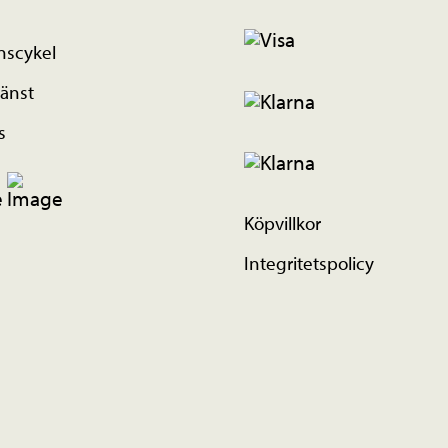
nscykel
änst
s
Köpvillkor
Integritetspolicy