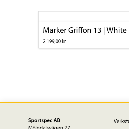
Marker Griffon 13 | White
2 199,00
kr
Den
här
produkten
har
flera
varianter.
De
olika
Sportspec AB
Verkst
alternativen
Mölndalsvägen 77