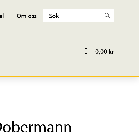
el
Om oss
0,00
kr
 Dobermann