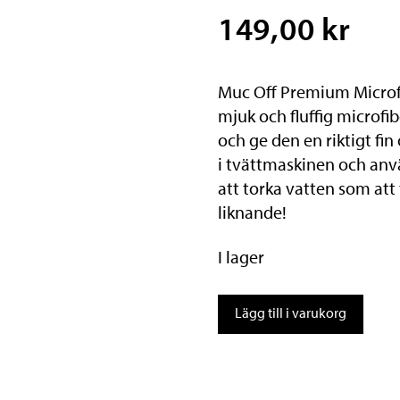
149,00 kr
Muc Off Premium Microfib
mjuk och fluffig microfi
och ge den en riktigt fi
i tvättmaskinen och anvä
att torka vatten som att
liknande!
I lager
MUC-
Lägg till i varukorg
OFF
Microfiberduk
mängd