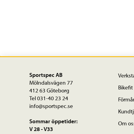
Sportspec AB
Verkst
Mölndalsvägen 77
Bikefit
412 63 Göteborg
Tel 031-40 23 24
Förmå
info@sportspec.se
Kundtj
Sommar öppetider:
Om os
V 28 - V33