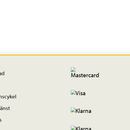
ad
nscykel
änst
s