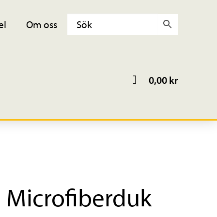
el
Om oss
0,00
kr
Microfiberduk