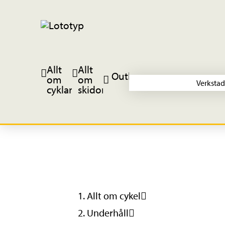
Allt
Allt
Outlet
om
om
Verkstad
cyklar
skidor
Allt om cykel
Underhåll