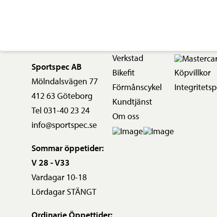
Verkstad
Sportspec AB
Bikefit
Köpvillkor
Mölndalsvägen 77
Förmånscykel
Integritetsp
412 63 Göteborg
Kundtjänst
Tel 031-40 23 24
Om oss
info@sportspec.se
Sommar öppetider:
V 28 - V33
Vardagar 10-18
Lördagar STÄNGT
Ordinarie Öppettider: