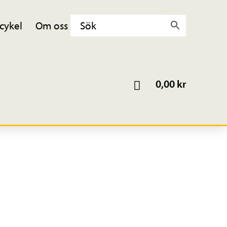
cykel
Om oss
0,00
kr