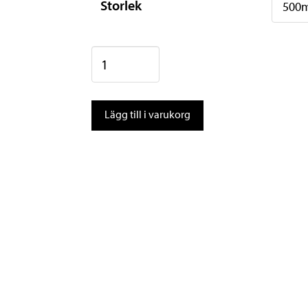
Storlek
Muc-
Off
Bike
Lägg till i varukorg
Protect
mängd