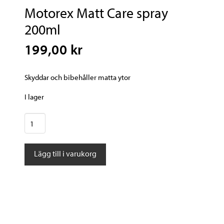
Motorex Matt Care spray
200ml
199,00 kr
Skyddar och bibehåller matta ytor
I lager
Motorex
Matt
Care
Lägg till i varukorg
spray
200ml
mängd