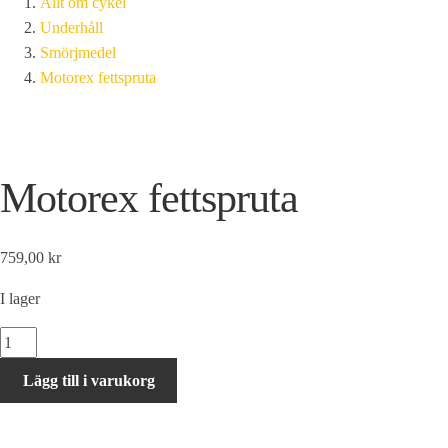
Allt om cykel
Underhåll
Smörjmedel
Motorex fettspruta
Motorex fettspruta
759,00 kr
I lager
Motorex
fettspruta
Lägg till i varukorg
mängd