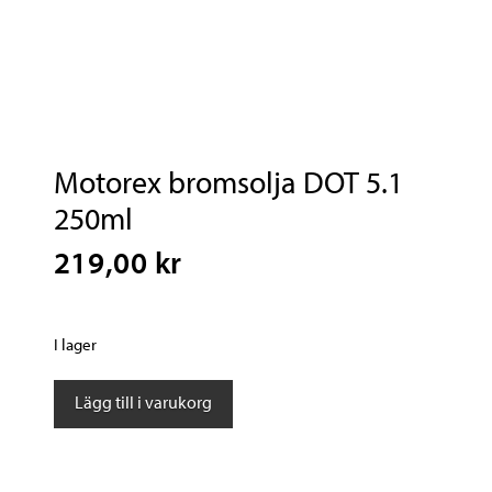
Motorex bromsolja DOT 5.1
250ml
219,00 kr
I lager
Motorex
Lägg till i varukorg
bromsolja
DOT
5.1