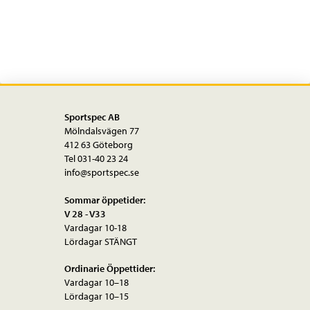
250ml
mängd
Sportspec AB
Mölndalsvägen 77
412 63 Göteborg
Tel 031-40 23 24
info@sportspec.se
Sommar öppetider:
V 28 - V33
Vardagar 10-18
Lördagar STÄNGT
Ordinarie Öppettider:
Vardagar 10–18
Lördagar 10–15