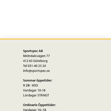
EVO
mängd
Sportspec AB
Mölndalsvägen 77
412 63 Göteborg
Tel 031-40 23 24
info@sportspec.se
Sommar öppetider:
V 28 - V33
Vardagar 10-18
Lördagar STÄNGT
Ordinarie Öppettider:
Vardagar 10–18