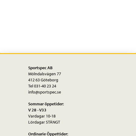
Box
mängd
Sportspec AB
Mölndalsvägen 77
412 63 Göteborg
Tel 031-40 23 24
info@sportspec.se
Sommar öppetider:
V 28 - V33
Vardagar 10-18
Lördagar STÄNGT
Ordinarie Öppettider: