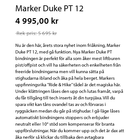
Marker Duke PT 12
4 995,00 kr
Rek pris: 5 695 kr
Nu är den här, årets stora nyhet inom friåkning, Marker
Duke PT 12, med gå funktion. Nya Marker Duke PT
bindningen är perfekt för alla som åker mest liftburen
pist/offpist och vill ha säkerheten och enkelheten från
freeride bindningarna men vill kunna sätta på
stighudarna ibland och åka på hela berget. Markers
uppfinningsrika ”Ride & Hike” tådel är det magiska här.
Under klättringen låses den upp och lutas framåt, varpå
du får tillgång till tech inserts åt din turpjäxa. Vill du
spara vikt kan tåns ovandel tas av och förvaras i
ryggsäcken medan du går på stighudar. I gå-läge låses
automatiskt bindningens stoppers och erbjuder
neutralt eller 10° stöd som kompenserar för branta
uppförslutningar. När du kommer upp och det är dax att
åka nerför så klickar du tillbaka den avtagbara