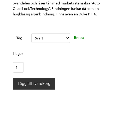
ovandelen och låser tån med märkets stensäkra ”Auto
Quad Lock Technology”. Bindningen funkar då som en
högklassig alpinbindning. Finns även en Duke PT16.
Rensa
Färg
I lager
Marker
Duke
PT
Lägg till i varukorg
12
mängd