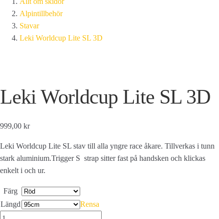
Allt om skidor
Alpintillbehör
Stavar
Leki Worldcup Lite SL 3D
Leki Worldcup Lite SL 3D
999,00 kr
Leki Worldcup Lite SL stav till alla yngre race åkare. Tillverkas i tunn
stark aluminium.Trigger S strap sitter fast på handsken och klickas
enkelt i och ur.
Färg
Längd
Rensa
Leki