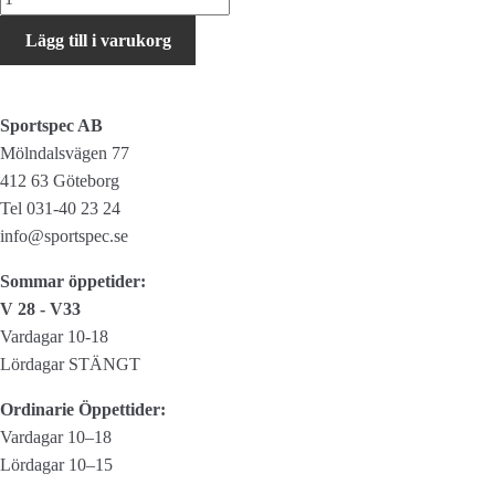
Worldcup
Lägg till i varukorg
Lite
SL
3D
Sportspec AB
mängd
Mölndalsvägen 77
412 63 Göteborg
Tel 031-40 23 24
info@sportspec.se
Sommar öppetider:
V 28 - V33
Vardagar 10-18
Lördagar STÄNGT
Ordinarie Öppettider:
Vardagar 10–18
Lördagar 10–15