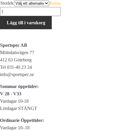
Storlek
Rensa
Leki
Griffin
Lägg till i varukorg
S
mängd
Sportspec AB
Mölndalsvägen 77
412 63 Göteborg
Tel 031-40 23 24
info@sportspec.se
Sommar öppetider:
V 28 - V33
Vardagar 10-18
Lördagar STÄNGT
Ordinarie Öppettider:
Vardagar 10–18