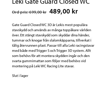
Leki Gate Guard Closed WC
489,00 kr
Ord pris: 699,00 kr
Gate Guard Closed WC 3D är Lekis mest populära
stavskydd och används av många toppåkare världen
över. Ett stängt stavskydd som skyddar dina händer,
tummar och knogar från slalomkäpparna, tillverkat i
tålig återvunnen plast. Passar till alla Leki racingstavar
med både med Trigger S och Trigger 3D system. Allt
som behövs för att montera skydden ingår och den
svarta gummimattan som följer med behövs vid
montering på Leki WC Racing Lite stavar.
Slut i lager