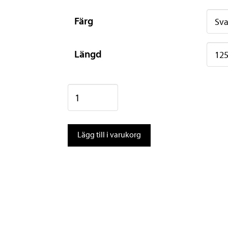
Färg
Längd
Leki
Bold
Lite
Lägg till i varukorg
S
mängd