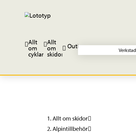
Allt
Allt
Outlet
om
om
Verkstad
cyklar
skidor
Allt om skidor
Alpintillbehör