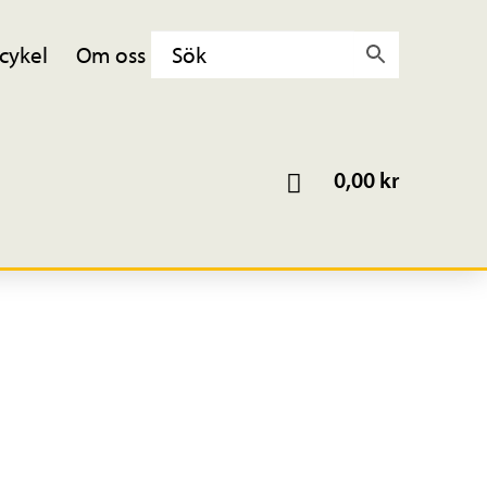
cykel
Om oss
0,00
kr