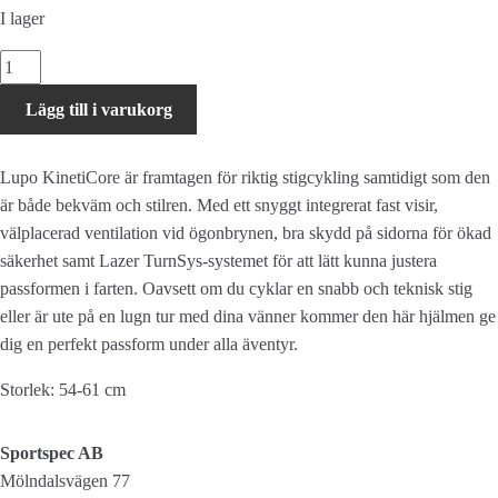
I lager
Lazer
Lupo
Lägg till i varukorg
KinetiCore
mängd
Lupo KinetiCore är framtagen för riktig stigcykling samtidigt som den
är både bekväm och stilren. Med ett snyggt integrerat fast visir,
välplacerad ventilation vid ögonbrynen, bra skydd på sidorna för ökad
säkerhet samt Lazer TurnSys-systemet för att lätt kunna justera
passformen i farten. Oavsett om du cyklar en snabb och teknisk stig
eller är ute på en lugn tur med dina vänner kommer den här hjälmen ge
dig en perfekt passform under alla äventyr.
Storlek: 54-61 cm
Sportspec AB
Mölndalsvägen 77