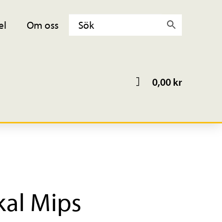
el
Om oss
0,00
kr
kal Mips