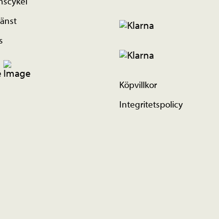
nscykel
änst
s
Köpvillkor
Integritetspolicy