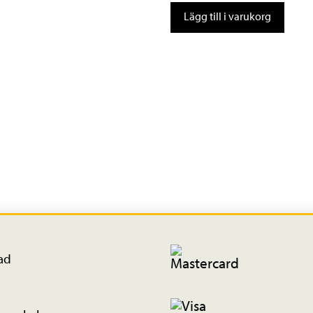
Mips
Lägg till i varukorg
mängd
ad