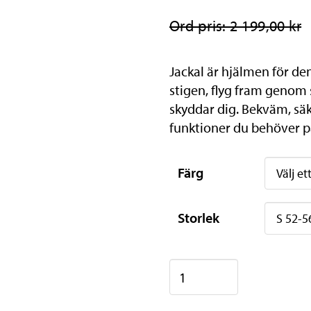
Ord pris: 2 199,00 kr
Jackal är hjälmen för den
stigen, flyg fram genom
skyddar dig. Bekväm, säk
funktioner du behöver p
Färg
Storlek
Lazer
Jackal