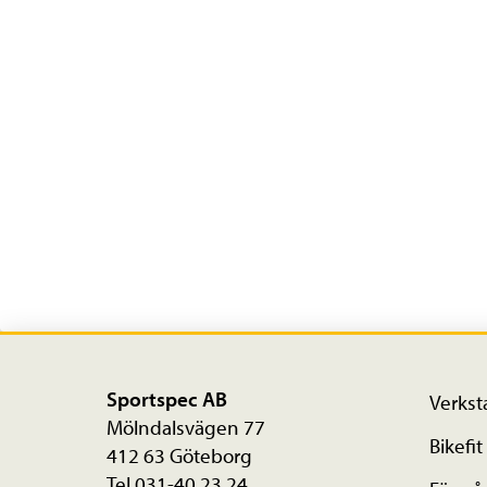
Sportspec AB
Verkst
Mölndalsvägen 77
Bikefit
412 63 Göteborg
Tel 031-40 23 24