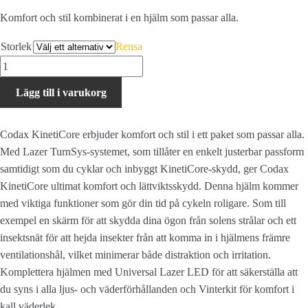
Komfort och stil kombinerat i en hjälm som passar alla.
Storlek
Rensa
Lazer
Codax
Lägg till i varukorg
KinetiCore
-
Flash
Codax KinetiCore erbjuder komfort och stil i ett paket som passar alla.
Yellow
Med Lazer TurnSys-systemet, som tillåter en enkelt justerbar passform
mängd
samtidigt som du cyklar och inbyggt KinetiCore-skydd, ger Codax
KinetiCore ultimat komfort och lättviktsskydd. Denna hjälm kommer
med viktiga funktioner som gör din tid på cykeln roligare. Som till
exempel en skärm för att skydda dina ögon från solens strålar och ett
insektsnät för att hejda insekter från att komma in i hjälmens främre
ventilationshål, vilket minimerar både distraktion och irritation.
Komplettera hjälmen med Universal Lazer LED för att säkerställa att
du syns i alla ljus- och väderförhållanden och Vinterkit för komfort i
kall väderlek.