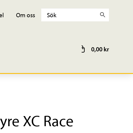
el
Om oss
0,00
kr
tyre XC Race