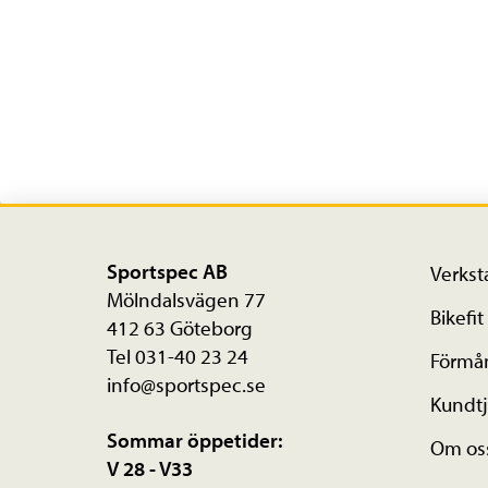
Sportspec AB
Verkst
Mölndalsvägen 77
Bikefit
412 63 Göteborg
Tel 031-40 23 24
Förmå
info@sportspec.se
Kundtj
Sommar öppetider:
Om os
V 28 - V33