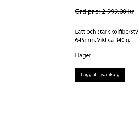
Ord pris: 2 999,00 kr
Lätt och stark kolfibers
645mm. Vikt ca 340 g.
I lager
Kolfiberstyre
Lägg till i varukorg
XC
Race
mängd