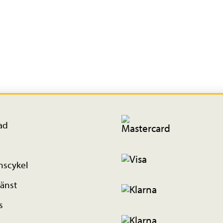
ad
nscykel
änst
s