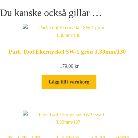
8
Du kanske också gillar …
v
mängd
Park Tool Ekernyckel SW-1 grön 3,30mm/130″
179,00
kr
Lägg till i varukorg