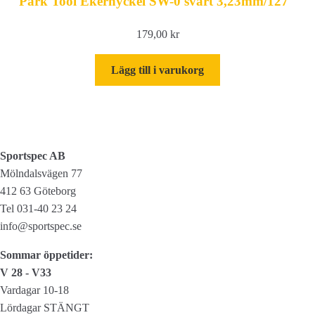
Park Tool Ekernyckel SW-0 svart 3,23mm/127″
179,00
kr
Lägg till i varukorg
Sportspec AB
Mölndalsvägen 77
412 63 Göteborg
Tel 031-40 23 24
info@sportspec.se
Sommar öppetider:
V 28 - V33
Vardagar 10-18
Lördagar STÄNGT