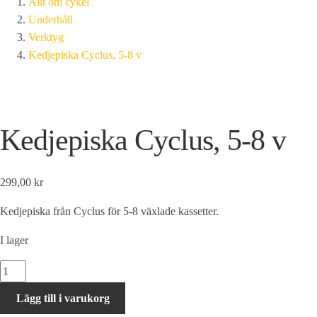
Allt om cykel
Underhåll
Verktyg
Kedjepiska Cyclus, 5-8 v
Kedjepiska Cyclus, 5-8 v
299,00 kr
Kedjepiska från Cyclus för 5-8 växlade kassetter.
I lager
Kedjepiska
Cyclus,
Lägg till i varukorg
5-