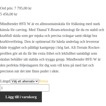
Ord pris: 7 795,00 kr
5 456,00 kr
Mindbender 89Ti W är en allmountainskida för friåkning med stark
känsla för carving. Med Titanal Y-Beam-teknologi får du en stabil och
kraftfull skida som ger mjuka och precisa svängar samt riktigt bra
kraftöverföring. Den är optimerad för hårda underlag och levererar
både trygghet och pålitligt kantgrepp i hög fart. All-Terrain Rocker-
profilen gör att du får lite extra frihet och lekfullhet samtidigt som
skidan behåller sitt stabila och trygga grepp. Mindbender 89Ti W är
den perfekta följeslagaren för dig som vill köra på med fart och
precision när det inte finns puder i sikte.
Längd
Rensa
K2
Mindbender
Lägg till i varukorg
89Ti
Women's