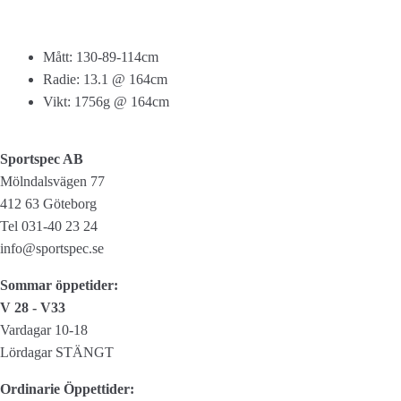
mängd
Mått: 130-89-114cm
Radie: 13.1 @ 164cm
Vikt: 1756g @ 164cm
Sportspec AB
Mölndalsvägen 77
412 63 Göteborg
Tel 031-40 23 24
info@sportspec.se
Sommar öppetider:
V 28 - V33
Vardagar 10-18
Lördagar STÄNGT
Ordinarie Öppettider: