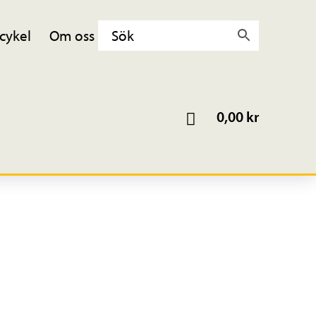
cykel
Om oss
0,00
kr