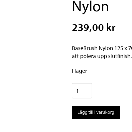
Nylon
239,00 kr
BaseBrush Nylon 125 x 7
att polera upp slutfinish.
I lager
Holmenkol
BaseBrush
Nylon
Lägg till i varukorg
mängd