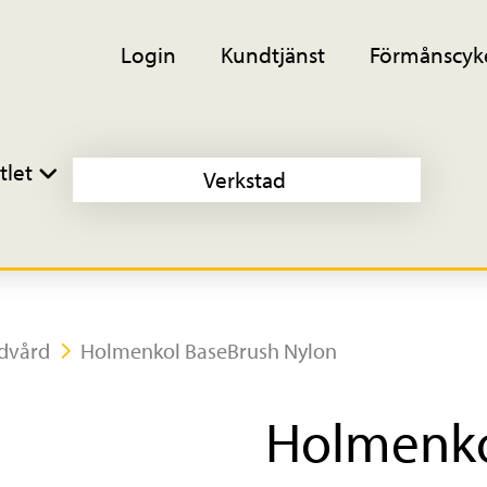
Login
Kundtjänst
Förmånscyk
tlet
Verkstad
idvård
Holmenkol BaseBrush Nylon
Holmenko