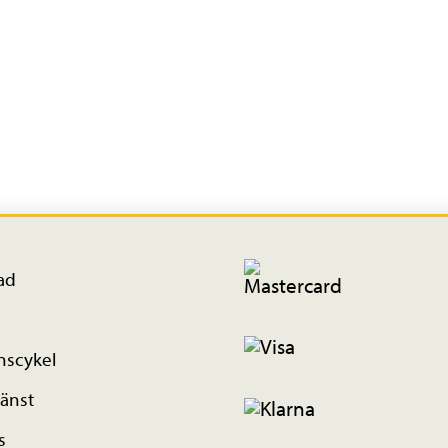
ad
nscykel
änst
s