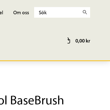
el
Om oss
0,00
kr
l BaseBrush